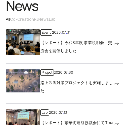
News
All
Co-CreationPJ
News
Lab
Event
2026
07
31
.
.
【レポート】令和8年度 事業説明会・交
流会を開催しました
Project
2026
07
30
.
.
路上飲酒対策プロジェクトを実施しまし
た
Lab
2026
07
13
.
.
【レポート】繁華街連絡協議会にてTouri